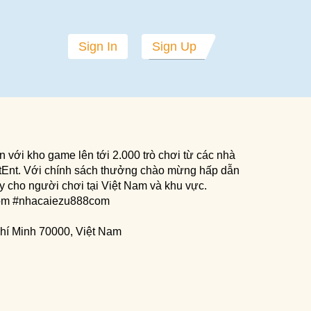
Sign In
Sign Up
ện với kho game lên tới 2.000 trò chơi từ các nhà
etEnt. Với chính sách thưởng chào mừng hấp dẫn
ậy cho người chơi tại Việt Nam và khu vực.
om #nhacaiezu888com
hí Minh 70000, Việt Nam