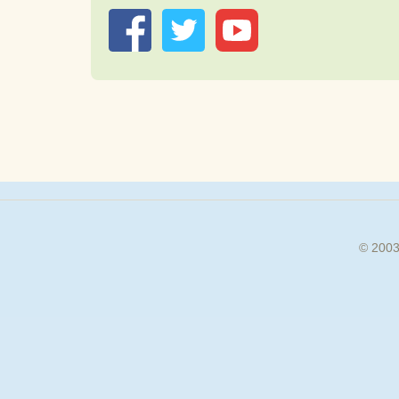
© 200