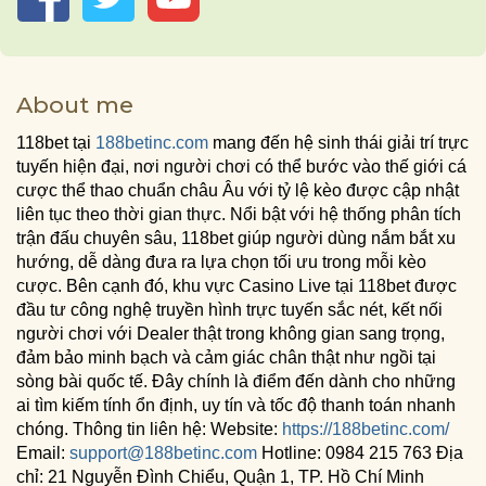
About me
118bet tại
188betinc.com
mang đến hệ sinh thái giải trí trực
tuyến hiện đại, nơi người chơi có thể bước vào thế giới cá
cược thể thao chuẩn châu Âu với tỷ lệ kèo được cập nhật
liên tục theo thời gian thực. Nổi bật với hệ thống phân tích
trận đấu chuyên sâu, 118bet giúp người dùng nắm bắt xu
hướng, dễ dàng đưa ra lựa chọn tối ưu trong mỗi kèo
cược. Bên cạnh đó, khu vực Casino Live tại 118bet được
đầu tư công nghệ truyền hình trực tuyến sắc nét, kết nối
người chơi với Dealer thật trong không gian sang trọng,
đảm bảo minh bạch và cảm giác chân thật như ngồi tại
sòng bài quốc tế. Đây chính là điểm đến dành cho những
ai tìm kiếm tính ổn định, uy tín và tốc độ thanh toán nhanh
chóng. Thông tin liên hệ: Website:
https://188betinc.com/
Email:
support@188betinc.com
Hotline: 0984 215 763 Địa
chỉ: 21 Nguyễn Đình Chiểu, Quận 1, TP. Hồ Chí Minh