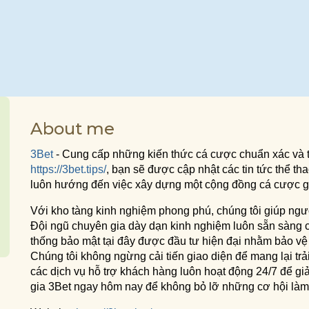
About me
3Bet
- Cung cấp những kiến thức cá cược chuẩn xác và ti
https://3bet.tips/
, bạn sẽ được cập nhật các tin tức thể th
luôn hướng đến việc xây dựng một cộng đồng cá cược giả
Với kho tàng kinh nghiệm phong phú, chúng tôi giúp ngườ
Đội ngũ chuyên gia dày dạn kinh nghiệm luôn sẵn sàng c
thống bảo mật tại đây được đầu tư hiện đại nhằm bảo vệ 
Chúng tôi không ngừng cải tiến giao diện để mang lại tr
các dịch vụ hỗ trợ khách hàng luôn hoạt động 24/7 để g
gia 3Bet ngay hôm nay để không bỏ lỡ những cơ hội làm