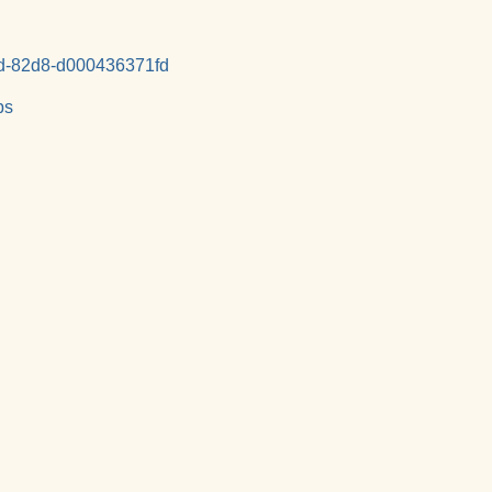
8cd-82d8-d000436371fd
ps