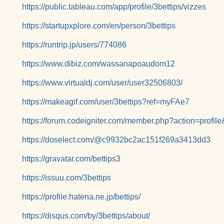
https://public.tableau.com/app/profile/3bettips/vizzes
https://startupxplore.com/en/person/3bettips
https://runtrip.jp/users/774086
https://www.dibiz.com/wassanapoaudom12
https://www.virtualdj.com/user/user32506803/
https://makeagif.com/user/3bettips?ref=myFAe7
https://forum.codeigniter.com/member.php?action=profi
https://doselect.com/@c9932bc2ac151f269a3413dd3
https://gravatar.com/bettips3
https://issuu.com/3bettips
https://profile.hatena.ne.jp/bettips/
https://disqus.com/by/3bettips/about/