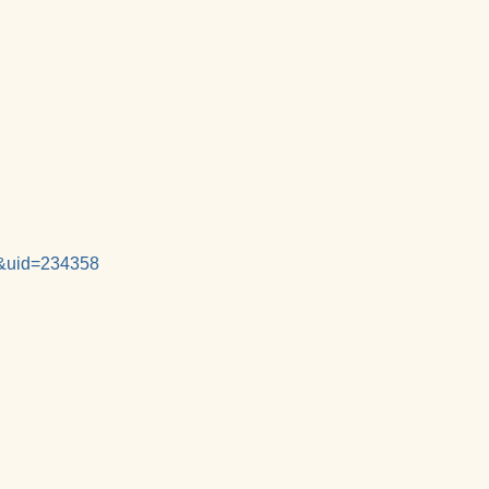
le&uid=234358