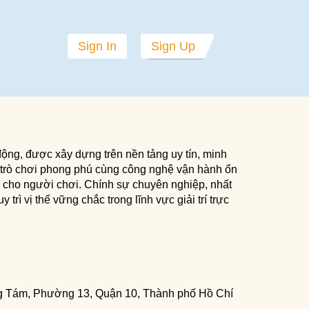
Sign In
Sign Up
ộng, được xây dựng trên nền tảng uy tín, minh
 trò chơi phong phú cùng công nghệ vận hành ổn
 cho người chơi. Chính sự chuyên nghiệp, nhất
rì vị thế vững chắc trong lĩnh vực giải trí trực
áng Tám, Phường 13, Quận 10, Thành phố Hồ Chí