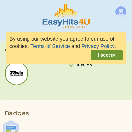
By using our website you agree to our use of
cookies,
Terms of Service
and
Privacy Policy
.
78winlove
I accept
from
VN
Badges