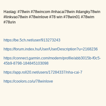
Hastag: #78win #78wincom #nhacai78win #dangky78win
#linkvao78win #78winlove #78 win #78win01 #78wim
#78ưin
https://be.5ch.net/user/913273243
https://forum.index.hu/User/UserDescription?u=2168236
https://connect.garmin.com/modern/profile/abb3015b-f0c5-
45b9-8798-184845103098
https://app.roll20.net/users/17284337/nha-cai-7
https://coolors.co/u/78winlove