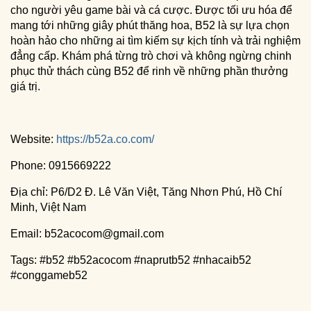
cho người yêu game bài và cá cược. Được tối ưu hóa để
mang tới những giây phút thăng hoa, B52 là sự lựa chọn
hoàn hảo cho những ai tìm kiếm sự kịch tính và trải nghiệm
đẳng cấp. Khám phá từng trò chơi và không ngừng chinh
phục thử thách cùng B52 để rinh về những phần thưởng
giá trị.
Website:
https://b52a.co.com/
Phone: 0915669222
Địa chỉ: P6/D2 Đ. Lê Văn Việt, Tăng Nhơn Phú, Hồ Chí
Minh, Việt Nam
Email: b52acocom@gmail.com
Tags: #b52 #b52acocom #naprutb52 #nhacaib52
#conggameb52