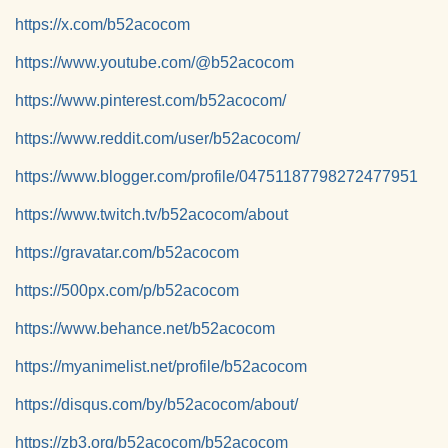
https://x.com/b52acocom
https://www.youtube.com/@b52acocom
https://www.pinterest.com/b52acocom/
https://www.reddit.com/user/b52acocom/
https://www.blogger.com/profile/04751187798272477951
https://www.twitch.tv/b52acocom/about
https://gravatar.com/b52acocom
https://500px.com/p/b52acocom
https://www.behance.net/b52acocom
https://myanimelist.net/profile/b52acocom
https://disqus.com/by/b52acocom/about/
https://zb3.org/b52acocom/b52acocom