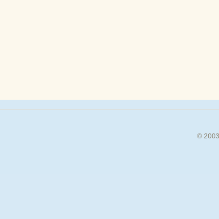
© 200