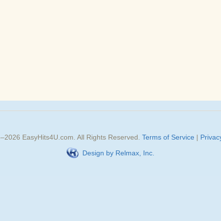
3–
2026
EasyHits4U.com
. All Rights Reserved.
Terms of Service
|
Privac
Design by Relmax, Inc.