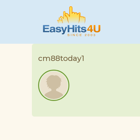
cm88today1