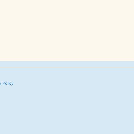
y Policy