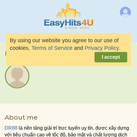
By using our website you agree to our use of
cookies,
Terms of Service
and
Privacy Policy
.
Dr88cheap
I accept
About me
DR88
là nền tảng giải trí trực tuyến uy tín, được xây dựng
với tiêu chuẩn cao về tốc độ, bảo mật và chất lượng dịch