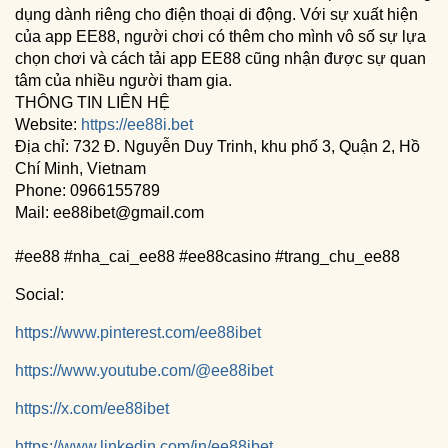
dụng dành riêng cho điện thoại di động. Với sự xuất hiện
của app EE88, người chơi có thêm cho mình vô số sự lựa
chọn chơi và cách tải app EE88 cũng nhận được sự quan
tâm của nhiều người tham gia.
THÔNG TIN LIÊN HỆ
Website:
https://ee88i.bet
Địa chỉ: 732 Đ. Nguyễn Duy Trinh, khu phố 3, Quận 2, Hồ
Chí Minh, Vietnam
Phone: 0966155789
Mail: ee88ibet@gmail.com
#ee88 #nha_cai_ee88 #ee88casino #trang_chu_ee88
Social:
https://www.pinterest.com/ee88ibet
https://www.youtube.com/@ee88ibet
https://x.com/ee88ibet
https://www.linkedin.com/in/ee88ibet