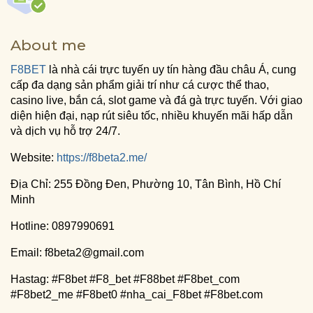
About me
F8BET
là nhà cái trực tuyến uy tín hàng đầu châu Á, cung
cấp đa dạng sản phẩm giải trí như cá cược thể thao,
casino live, bắn cá, slot game và đá gà trực tuyến. Với giao
diện hiện đại, nạp rút siêu tốc, nhiều khuyến mãi hấp dẫn
và dịch vụ hỗ trợ 24/7.
Website:
https://f8beta2.me/
Địa Chỉ: 255 Đồng Đen, Phường 10, Tân Bình, Hồ Chí
Minh
Hotline: 0897990691
Email: f8beta2@gmail.com
Hastag: #F8bet #F8_bet #F88bet #F8bet_com
#F8bet2_me #F8bet0 #nha_cai_F8bet #F8bet.com