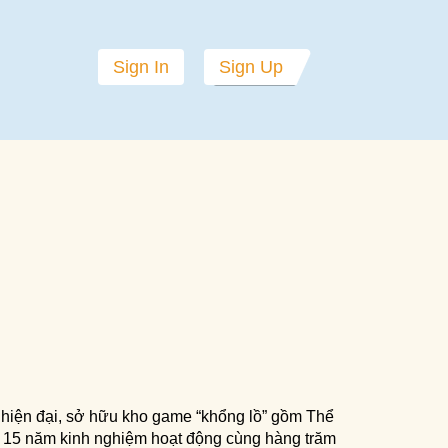
Sign In
Sign Up
rí hiện đại, sở hữu kho game “khổng lồ” gồm Thể
ới 15 năm kinh nghiệm hoạt động cùng hàng trăm