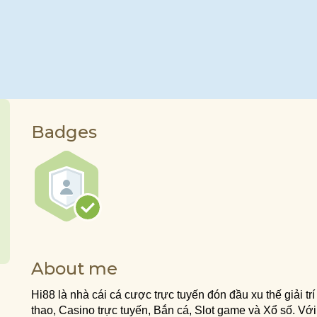
Badges
About me
Hi88 là nhà cái cá cược trực tuyến đón đầu xu thế giải t
thao, Casino trực tuyến, Bắn cá, Slot game và Xổ số. V