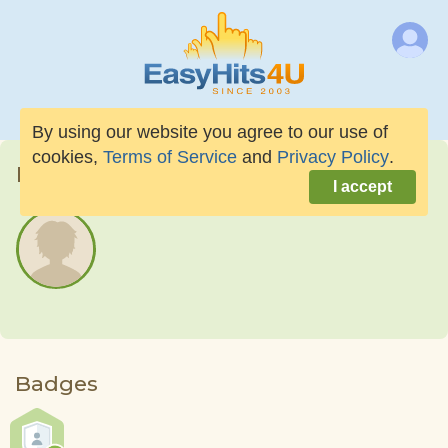
By using our website you agree to our use of
cookies,
Terms of Service
and
Privacy Policy
.
hi88scom
I accept
Badges