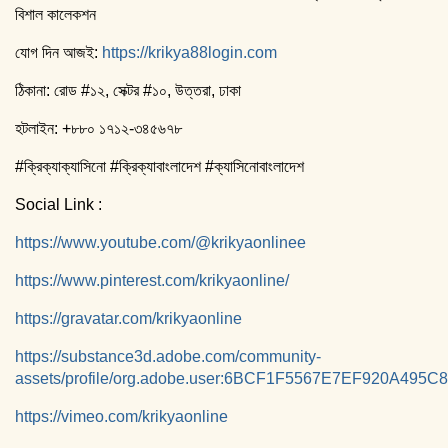
বিশাল কালেকশন
যোগ দিন আজই:
https://krikya88login.com
ঠিকানা: রোড #১২, সেক্টর #১০, উত্তরা, ঢাকা
হটলাইন: +৮৮০ ১৭১২-৩৪৫৬৭৮
#ক্রিক্যাক্যাসিনো #ক্রিক্যাবাংলাদেশ #ক্যাসিনোবাংলাদেশ
Social Link :
https://www.youtube.com/@krikyaonlinee
https://www.pinterest.com/krikyaonline/
https://gravatar.com/krikyaonline
https://substance3d.adobe.com/community-
assets/profile/org.adobe.user:6BCF1F5567E7EF920A495
https://vimeo.com/krikyaonline