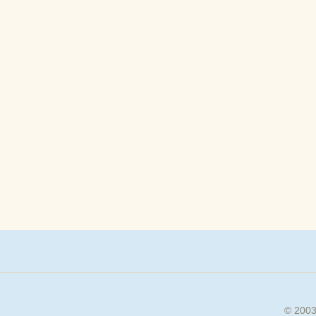
© 200