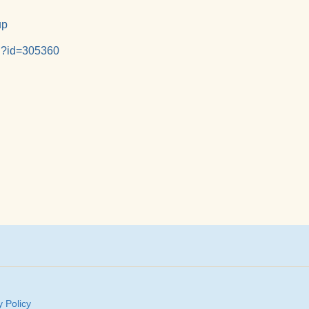
up
og?id=305360
y Policy