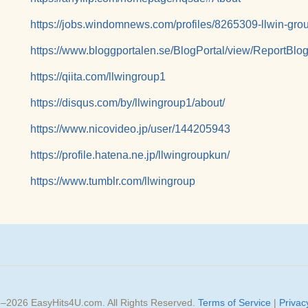
https://jobs.windomnews.com/profiles/8265309-llwin-gro
https://www.bloggportalen.se/BlogPortal/view/ReportBl
https://qiita.com/llwingroup1
https://disqus.com/by/llwingroup1/about/
https://www.nicovideo.jp/user/144205943
https://profile.hatena.ne.jp/llwingroupkun/
https://www.tumblr.com/llwingroup
3–
2026
EasyHits4U.com
. All Rights Reserved.
Terms of Service
|
Privac