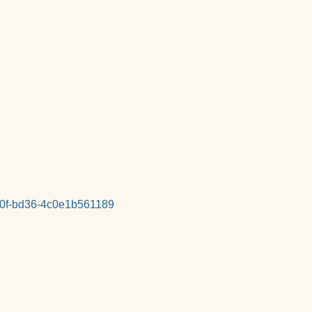
4d0f-bd36-4c0e1b561189