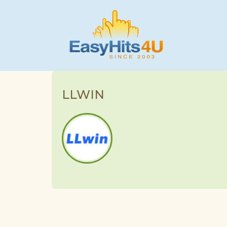
LLWIN