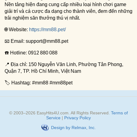
Nền tảng hiện đang cung cấp nhiều loại hình chơi game
giải trí và cá cược đa dạng cho thành viên, đem đến những
trải nghiệm săn thưởng thú vị nhất.
🌐 Website:
https://mm88.pet/
📧 Email: support@mm88.pet
☎️ Hotline: 0912 880 088
📍 Địa chỉ: 150 Nguyễn Văn Linh, Phường Tân Phong,
Quận 7, TP. Hồ Chí Minh, Việt Nam
🏷 Hashtag: #mm88 #mm88pet
© 2003–
2026
EasyHits4U.com
. All Rights Reserved.
Terms of
Service
|
Privacy Policy
Design by Relmax, Inc.