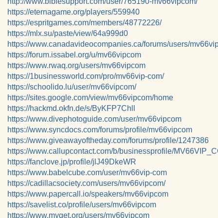
http://www.biblesupport.com/user/765190-mv66vipcom/
https://eternagame.org/players/559940
https://espritgames.com/members/48772226/
https://mlx.su/paste/view/64a999d0
https://www.canadavideocompanies.ca/forums/users/mv66vi
https://forum.issabel.org/u/mv66vipcom
https://www.rwaq.org/users/mv66vipcom
https://1businessworld.com/pro/mv66vip-com/
https://schoolido.lu/user/mv66vipcom/
https://sites.google.com/view/mv66vipcom/home
https://hackmd.okfn.de/s/ByKFP7Chll
https://www.divephotoguide.com/user/mv66vipcom
https://www.syncdocs.com/forums/profile/mv66vipcom
https://www.giveawayoftheday.com/forums/profile/1247386
https://www.callupcontact.com/b/businessprofile/MV66VIP
https://fanclove.jp/profile/jlJ49DkeWR
https://www.babelcube.com/user/mv66vip-com
https://cadillacsociety.com/users/mv66vipcom/
https://www.papercall.io/speakers/mv66vipcom
https://savelist.co/profile/users/mv66vipcom
https://www.myget.org/users/mv66vipcom