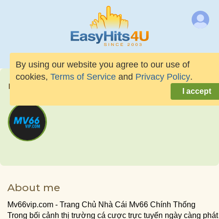
By using our website you agree to our use of
cookies,
Terms of Service
and
Privacy Policy
.
mv66vipcom
I accept
About me
Mv66vip.com - Trang Chủ Nhà Cái Mv66 Chính Thống
Trong bối cảnh thị trường cá cược trực tuyến ngày càng phát 