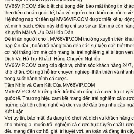
MV66VIP.COM đặc biệt chú trọng đến bảo mật thông tin khác
theo tiêu chuẩn quốc tế, bảo vệ người chơi khỏi các rủi ro về
Hệ thống nạp rút tiền tại MV66VIP.COM được thiết kế tự động
và minh bạch. Điều này không chỉ tạo sự an tâm mà còn nâng
Khuyến Mãi và Ưu Đãi Hấp Dẫn
Để tri ân người chơi, MV66VIP.COM thường xuyên triển khai
nạp lần đầu, hoàn trả hàng tuần đến các sự kiện đặc biệt th
cơ hội thắng lớn mà còn mang lại trải nghiệm giải trí trọn vẹn 
Dịch Vụ Hỗ Trợ Khách Hàng Chuyên Nghiệp
MV66VIP.COM cung cấp dịch vụ chăm sóc khách hàng 24/7, lu
khó khăn. Đội ngũ hỗ trợ chuyên nghiệp, thân thiện và nha
trong suốt hành trình cá cược.
Tầm Nhìn và Cam Kết Của MV66VIP.COM
MV66VIP.COM hướng đến trở thành cổng cá cược trực tuyến h
quốc tế. Thương hiệu cam kết mang đến trải nghiệm cá cược
ngừng cải tiến công nghệ và dịch vụ để đáp ứng nhu cầu ng
Kết Luận
Với uy tín, bảo mật, đa dạng trò chơi và dịch vụ khách hàn
cho những ai muốn trải nghiệm cá cược trực tuyến chất lư
đều mang đến cơ hội giải trí tuyệt vời, an toàn và đáng tin cậy