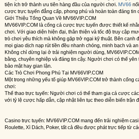
tiện ích trở thành ưu tiên hàng đầu của người chơi.
MV66
nổi
cược trực tuyến đẳng cấp, phong phú và hoàn toàn đáng tin 
Giới Thiệu Tổng Quan Về MV66VIP.COM
MV66VIP.COM là cổng cá cược trực tuyến được thiết kế nhằm
chơi. Với giao diện hiện đại, thân thiện và tốc độ truy cập
trò chơi yêu thích mà không gặp trở ngại kỹ thuật. Bên cạnh 
mọi giao dịch nạp rút tiền đều nhanh chóng, minh bạch và an
Không chỉ dừng lại ở trải nghiệm người dùng, MV66VIP.COM
bằng, chuyên nghiệp và đáng tin cậy. Người chơi có thể yên t
bảo mật hay gian lận.
Các Trò Chơi Phong Phú Tại MV66VIP.COM
Một trong những yếu tố giúp MV66VIP.COM trở thành cổng c
chơi:
Thể thao trực tuyến: Người chơi có thể tham gia cá cược các
với tỷ lệ cược hấp dẫn, cập nhật liên tục theo diễn biến trận 
Casino trực tuyến: MV66VIP.COM mang đến trải nghiệm casin
Roulette, Xì Dách, Poker, tất cả đều được phát trực tiếp từ c