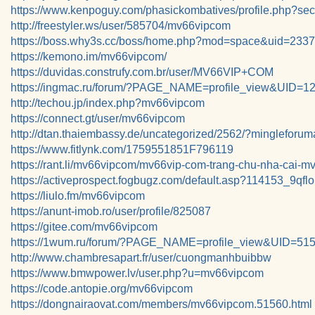
https://www.kenpoguy.com/phasickombatives/profile.php?se
http://freestyler.ws/user/585704/mv66vipcom
https://boss.why3s.cc/boss/home.php?mod=space&uid=233
https://kemono.im/mv66vipcom/
https://duvidas.construfy.com.br/user/MV66VIP+COM
https://ingmac.ru/forum/?PAGE_NAME=profile_view&UID=1
http://techou.jp/index.php?mv66vipcom
https://connect.gt/user/mv66vipcom
http://dtan.thaiembassy.de/uncategorized/2562/?mingleforu
https://www.fitlynk.com/1759551851F796119
https://rant.li/mv66vipcom/mv66vip-com-trang-chu-nha-cai-m
https://activeprospect.fogbugz.com/default.asp?114153_9qflo
https://liulo.fm/mv66vipcom
https://anunt-imob.ro/user/profile/825087
https://gitee.com/mv66vipcom
https://1wum.ru/forum/?PAGE_NAME=profile_view&UID
http://www.chambresapart.fr/user/cuongmanhbuibbw
https://www.bmwpower.lv/user.php?u=mv66vipcom
https://code.antopie.org/mv66vipcom
https://dongnairaovat.com/members/mv66vipcom.51560.html