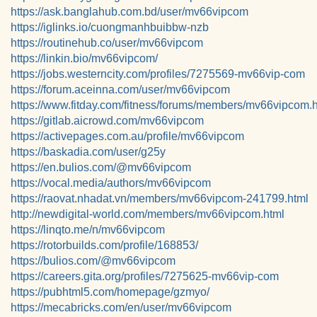
https://ask.banglahub.com.bd/user/mv66vipcom
https://iglinks.io/cuongmanhbuibbw-nzb
https://routinehub.co/user/mv66vipcom
https://linkin.bio/mv66vipcom/
https://jobs.westerncity.com/profiles/7275569-mv66vip-com
https://forum.aceinna.com/user/mv66vipcom
https://www.fitday.com/fitness/forums/members/mv66vipcom.
https://gitlab.aicrowd.com/mv66vipcom
https://activepages.com.au/profile/mv66vipcom
https://baskadia.com/user/g25y
https://en.bulios.com/@mv66vipcom
https://vocal.media/authors/mv66vipcom
https://raovat.nhadat.vn/members/mv66vipcom-241799.html
http://newdigital-world.com/members/mv66vipcom.html
https://linqto.me/n/mv66vipcom
https://rotorbuilds.com/profile/168853/
https://bulios.com/@mv66vipcom
https://careers.gita.org/profiles/7275625-mv66vip-com
https://pubhtml5.com/homepage/gzmyo/
https://mecabricks.com/en/user/mv66vipcom