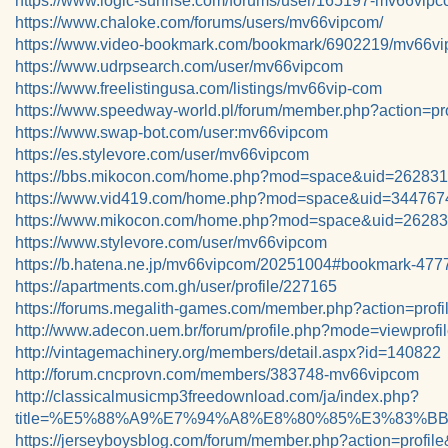
https://www.logic-sunrise.com/forums/user/165197-mv66vipc
https://www.chaloke.com/forums/users/mv66vipcom/
https://www.video-bookmark.com/bookmark/6902219/mv66vi
https://www.udrpsearch.com/user/mv66vipcom
https://www.freelistingusa.com/listings/mv66vip-com
https://www.speedway-world.pl/forum/member.php?action=pr
https://www.swap-bot.com/user:mv66vipcom
https://es.stylevore.com/user/mv66vipcom
https://bbs.mikocon.com/home.php?mod=space&uid=262831
https://www.vid419.com/home.php?mod=space&uid=344767
https://www.mikocon.com/home.php?mod=space&uid=2628
https://www.stylevore.com/user/mv66vipcom
https://b.hatena.ne.jp/mv66vipcom/20251004#bookmark-47
https://apartments.com.gh/user/profile/227165
https://forums.megalith-games.com/member.php?action=prof
http://www.adecon.uem.br/forum/profile.php?mode=viewprof
http://vintagemachinery.org/members/detail.aspx?id=140822
http://forum.cncprovn.com/members/383748-mv66vipcom
http://classicalmusicmp3freedownload.com/ja/index.php?
title=%E5%88%A9%E7%94%A8%E8%80%85%E3%83%B
https://jerseyboysblog.com/forum/member.php?action=profil