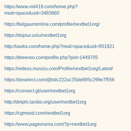
https://www.vid419.com/home.php?
mod=space&uid=3483660
https://belgaumonline.com/profile/nextbet1org/
https://dojour.us/u/nextbet1org
http://iawbs.com/home.php?mod=space&uid=951921
https://dreevoo.com/profile.php?pid=1449705
https://videos.muvizu.com/Profile/nextbet1org/Latest/
https://doselect.com/@bdc222ac35de895c299e7f556
https://connect.gt/user/nextbet1org
http://delphi.larsbo.org/user/nextbet1org
https://cgmood.com/nextbet1org
https://www.pageorama.com/?p=nextbet1org