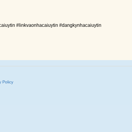
caiuytin #linkvaonhacaiuytin #dangkynhacaiuytin
y Policy