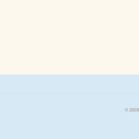
© 200