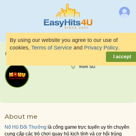
By using our website you agree to our use of
cookies,
Terms of Service
and
Privacy Policy
.
nohudoithuong5org
I accept
from
SG
About me
Nổ Hũ Đổi Thưởng
là cổng game trực tuyến uy tín chuyên
cung cấp các trò chơi quay hũ kịch tính và cơ hội trúng