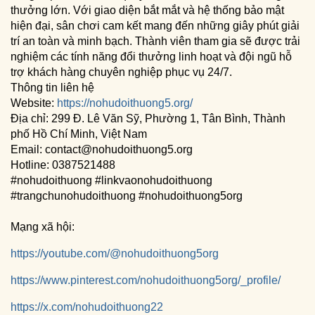
thưởng lớn. Với giao diện bắt mắt và hệ thống bảo mật
hiện đại, sân chơi cam kết mang đến những giây phút giải
trí an toàn và minh bạch. Thành viên tham gia sẽ được trải
nghiệm các tính năng đổi thưởng linh hoạt và đội ngũ hỗ
trợ khách hàng chuyên nghiệp phục vụ 24/7.
Thông tin liên hệ
Website:
https://nohudoithuong5.org/
Địa chỉ: 299 Đ. Lê Văn Sỹ, Phường 1, Tân Bình, Thành
phố Hồ Chí Minh, Việt Nam
Email: contact@nohudoithuong5.org
Hotline: 0387521488
#nohudoithuong #linkvaonohudoithuong
#trangchunohudoithuong #nohudoithuong5org
Mạng xã hội:
https://youtube.com/@nohudoithuong5org
https://www.pinterest.com/nohudoithuong5org/_profile/
https://x.com/nohudoithuong22