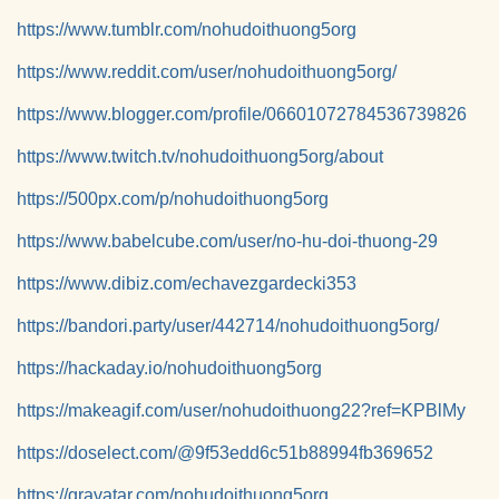
https://www.tumblr.com/nohudoithuong5org
https://www.reddit.com/user/nohudoithuong5org/
https://www.blogger.com/profile/06601072784536739826
https://www.twitch.tv/nohudoithuong5org/about
https://500px.com/p/nohudoithuong5org
https://www.babelcube.com/user/no-hu-doi-thuong-29
https://www.dibiz.com/echavezgardecki353
https://bandori.party/user/442714/nohudoithuong5org/
https://hackaday.io/nohudoithuong5org
https://makeagif.com/user/nohudoithuong22?ref=KPBlMy
https://doselect.com/@9f53edd6c51b88994fb369652
https://gravatar.com/nohudoithuong5org