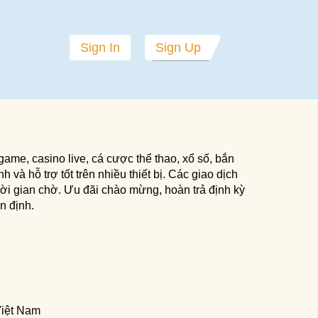
Sign In
Sign Up
game, casino live, cá cược thể thao, xổ số, bắn
 và hỗ trợ tốt trên nhiều thiết bị. Các giao dịch
hời gian chờ. Ưu đãi chào mừng, hoàn trả định kỳ
ổn định.
Việt Nam