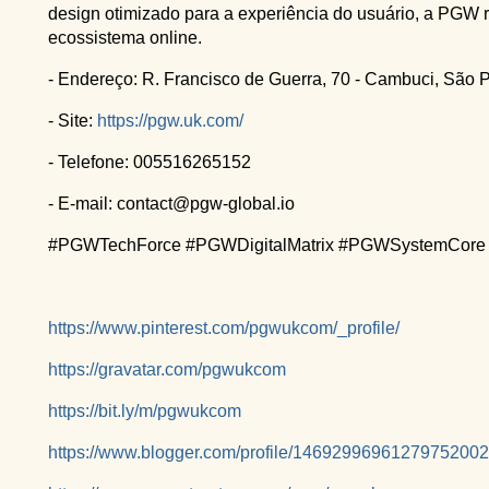
design otimizado para a experiência do usuário, a PGW 
ecossistema online.
- Endereço: R. Francisco de Guerra, 70 - Cambuci, São P
- Site:
https://pgw.uk.com/
- Telefone: 005516265152
- E-mail: contact@pgw-global.io
#PGWTechForce #PGWDigitalMatrix #PGWSystemCore
https://www.pinterest.com/pgwukcom/_profile/
https://gravatar.com/pgwukcom
https://bit.ly/m/pgwukcom
https://www.blogger.com/profile/14692996961279752002