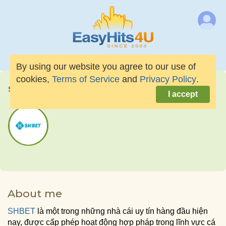
By using our website you agree to our use of
cookies,
Terms of Service
and
Privacy Policy
.
shbetb0com1
I accept
About me
SHBET
là một trong những nhà cái uy tín hàng đầu hiện
nay, được cấp phép hoạt động hợp pháp trong lĩnh vực cá