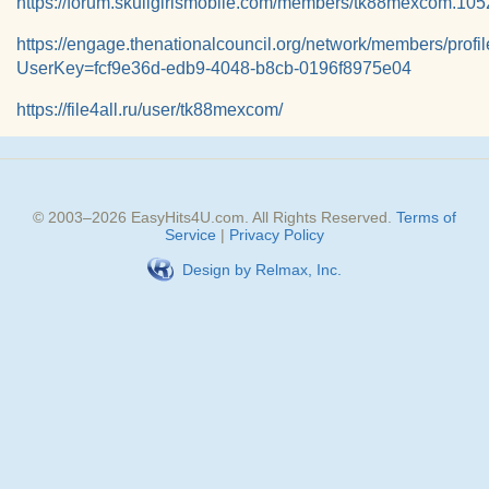
https://forum.skullgirlsmobile.com/members/tk88mexcom.10
https://engage.thenationalcouncil.org/network/members/profi
UserKey=fcf9e36d-edb9-4048-b8cb-0196f8975e04
https://file4all.ru/user/tk88mexcom/
© 2003–
2026
EasyHits4U.com
. All Rights Reserved.
Terms of
Service
|
Privacy Policy
Design by Relmax, Inc.