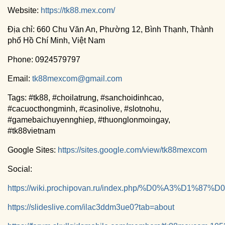
Website:
https://tk88.mex.com/
Địa chỉ: 660 Chu Văn An, Phường 12, Bình Thạnh, Thành
phố Hồ Chí Minh, Việt Nam
Phone: 0924579797
Email:
tk88mexcom@gmail.com
Tags: #tk88, #choilatrung, #sanchoidinhcao,
#cacuocthongminh, #casinolive, #slotnohu,
#gamebaichuyennghiep, #thuonglonmoingay,
#tk88vietnam
Google Sites:
https://sites.google.com/view/tk88mexcom
Social:
https://wiki.prochipovan.ru/index.php/%D0%A3%D
https://slideslive.com/ilac3ddm3ue0?tab=about