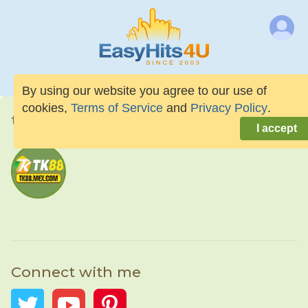
By using our website you agree to our use of
cookies,
Terms of Service
and
Privacy Policy
.
tk88mexcom
I accept
Connect with me