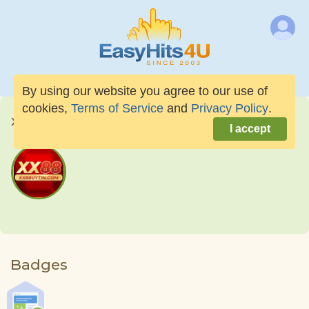
By using our website you agree to our use of
cookies,
Terms of Service
and
Privacy Policy
.
xx88uytincom
I accept
Badges