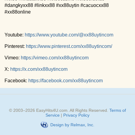
#dangkyxx88 #linkxx88 #xx88uytin #cacuocxx88
#xx88online
Youtube:
https://www.youtube.com/@xx88uytincom
Pinterest:
https://www.pinterest.com/xx88uytincom/
Vimeo:
https://vimeo.com/xx88uytincom
X:
https://x.com/xx88uytincom
Facebook:
https://facebook.com/xx88uytincom
© 2003–
2026
EasyHits4U.com
. All Rights Reserved.
Terms of
Service
|
Privacy Policy
Design by Relmax, Inc.